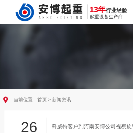
13年
行业经验
起重设备生产商
当前位置：
首页
>
新闻资讯
26
科威特客户到河南安博公司视察旋