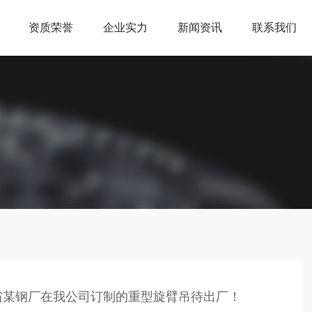
资质荣誉
企业实力
新闻资讯
联系我们
省某钢厂在我公司订制的重型旋臂吊待出厂！