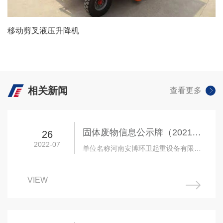
移动剪叉液压升降机
查看详情 +
相关新闻
查看更多
固体废物信息公示牌（2021
26
2022-07
年）
单位名称河南安博环卫起重设备有限公
司单位地址封丘县起重专 业园区法人姓
名朱登梅电
VIEW