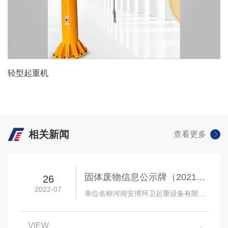
轻型起重机
查看详情 +
相关新闻
查看更多
固体废物信息公示牌（2021
26
2022-07
年）
单位名称河南安博环卫起重设备有限公
司单位地址封丘县起重专 业园区法人姓
名朱登梅电
VIEW