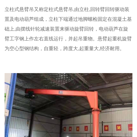
立柱式悬臂吊又称定柱式悬臂吊,由立柱,回转臂回转驱动装
置及电动葫芦组成，立柱下端通过地脚螺检固定在混凝土基
础上,由摆线针轮减速装置来驱动旋臂回转，电动葫芦在旋
臂工字钢上作左右直线运行，并起吊重物。悬臂起重机旋臂
为空心型钢结构，自重轻，跨度大,起重量大,经济耐用。